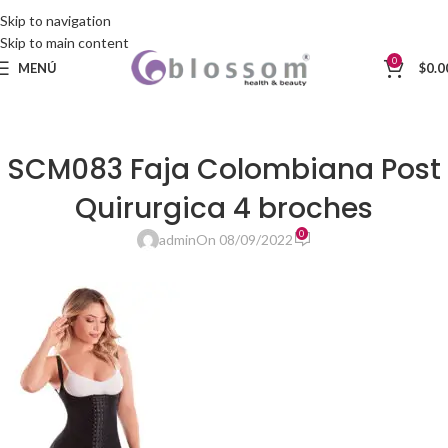
Skip to navigation
Skip to main content
0
MENÚ
$
0.0
SCM083 Faja Colombiana Post
Quirurgica 4 broches
0
admin
On 08/09/2022