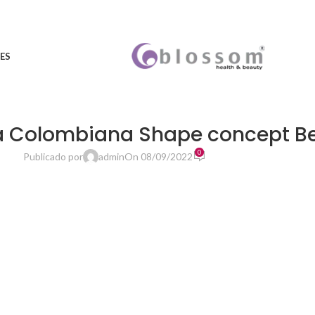
ES
a Colombiana Shape concept B
0
Publicado por
admin
On 08/09/2022