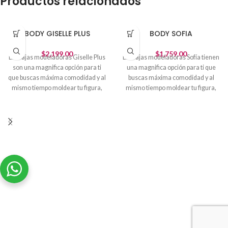
Productos relacionados
BODY GISELLE PLUS
BODY SOFIA
$
2,199.00
$
1,759.00
Las fajas modeladoras Giselle Plus
Las fajas modeladoras Sofía tienen
son una magnifica opción para ti
una magnifica opción para ti que
que buscas máxima comodidad y al
buscas máxima comodidad y al
mismo tiempo moldear tu figura,
mismo tiempo moldear tu figura,
una prenda con altos estándares de
una prenda con altos estándares de
calidad mundial.
calidad mundial.