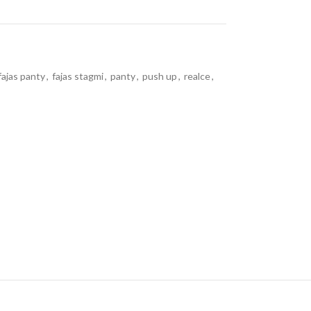
fajas panty
,
fajas stagmi
,
panty
,
push up
,
realce
,