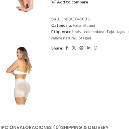
Add to compare
SKU:
SMIBG 04000 S
Categoría:
Fajas Stagmi
Etiquetas:
body
,
colombiana
,
Faja
,
fajas
,
relace natural
,
Stagmi
Share:
IPCIÓN
VALORACIONES (0)
SHIPPING & DELIVERY