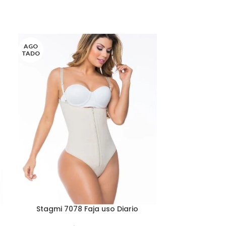
AGO
AGO
TADO
TADO
Stagmi 7078 Faja uso Diario
Stagmi 70