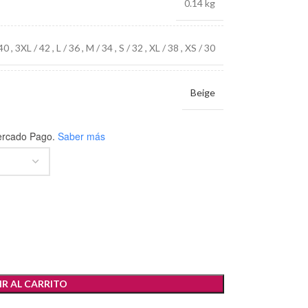
0.14 kg
 40
,
3XL / 42
,
L / 36
,
M / 34
,
S / 32
,
XL / 38
,
XS / 30
Beige
rcado Pago.
Saber más
R AL CARRITO