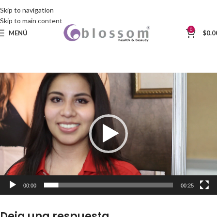
Skip to navigation
Skip to main content
0
MENÚ
$
0.0
Reproductor
de
vídeo
00:00
00:25
Deja una respuesta