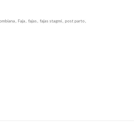
lombiana
,
Faja
,
fajas
,
fajas stagmi
,
post parto
,