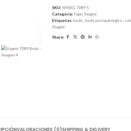
SKU:
SMIBG 7089 S
Categoría:
Fajas Stagmi
Etiquetas:
body
,
body postquirúrgico
,
co
Stagmi
Share:
IPCIÓN
VALORACIONES (0)
SHIPPING & DELIVERY