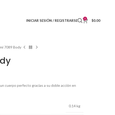
DISTRIBUIDORES
CONTACTO
0
INICIAR SESIÓN / REGISTRARSE
$
0.00
mi 7089 Body
ody
r un cuerpo perfecto gracias a su doble acción en
0.14 kg