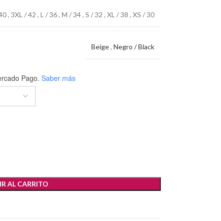
 40
,
3XL / 42
,
L / 36
,
M / 34
,
S / 32
,
XL / 38
,
XS / 30
Beige
,
Negro / Black
rcado Pago.
Saber más
R AL CARRITO